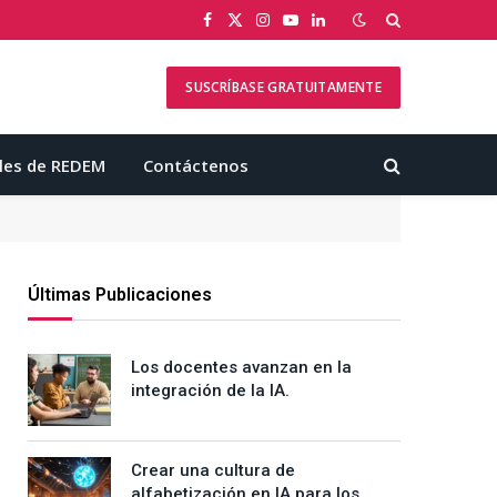
Facebook
X
Instagram
YouTube
LinkedIn
(Twitter)
SUSCRÍBASE GRATUITAMENTE
les de REDEM
Contáctenos
Últimas Publicaciones
Los docentes avanzan en la
integración de la IA.
Crear una cultura de
alfabetización en IA para los