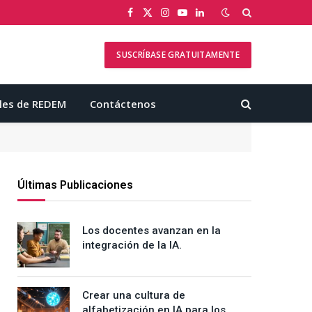
Facebook
X
Instagram
YouTube
LinkedIn
(Twitter)
SUSCRÍBASE GRATUITAMENTE
les de REDEM
Contáctenos
Últimas Publicaciones
Los docentes avanzan en la
integración de la IA.
Crear una cultura de
alfabetización en IA para los