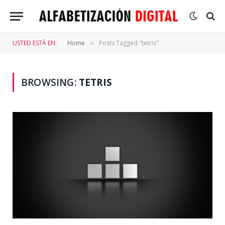
USTED ESTÁ EN:
Home
Posts Tagged "tetris"
»
BROWSING:
TETRIS