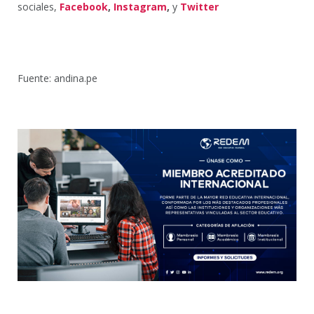
sociales,
Facebook
,
Instagram
,
y
Twitter
Fuente: andina.pe