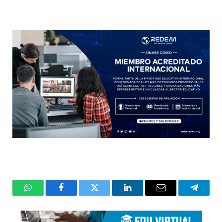
WhatsApp
Facebook
Twitter
LinkedIn
Email
Telegr