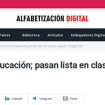
Países
Biblioteca
Artículos
Embajadores Digita
ación en la educación; pasan lista en clases usando códigos QR
educación; pasan lista en cl
LinkedIn
Telegram
Email