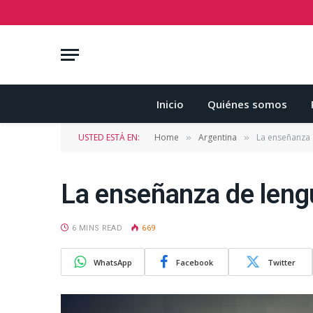
Inicio
Quiénes somos
USTED ESTÁ EN:
Home
Argentina
La enseñanza 
»
»
La enseñanza de leng
6 MINS READ
669
WhatsApp
Facebook
Twitter