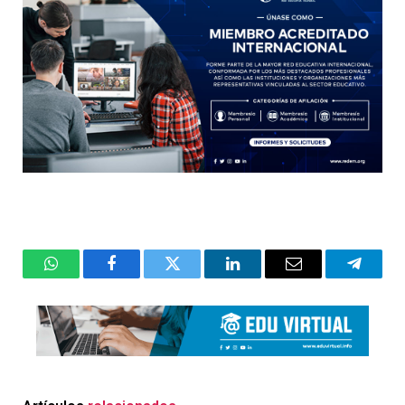
WhatsApp
Facebook
Twitter
LinkedIn
Email
Telegr