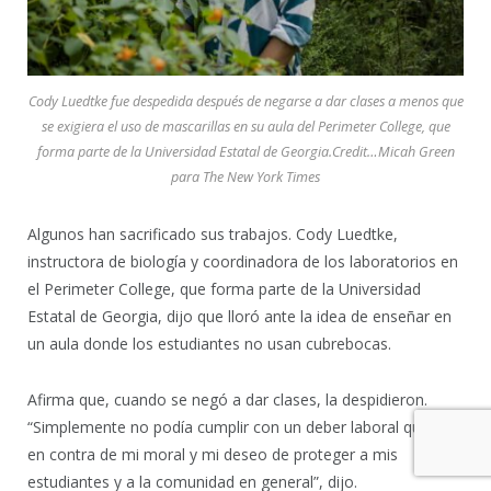
Cody Luedtke fue despedida después de negarse a dar clases a menos que
se exigiera el uso de mascarillas en su aula del Perimeter College, que
forma parte de la Universidad Estatal de Georgia.Credit…Micah Green
para The New York Times
Algunos han sacrificado sus trabajos. Cody Luedtke,
instructora de biología y coordinadora de los laboratorios en
el Perimeter College, que forma parte de la Universidad
Estatal de Georgia, dijo que lloró ante la idea de enseñar en
un aula donde los estudiantes no usan cubrebocas.
Afirma que, cuando se negó a dar clases, la despidieron.
“Simplemente no podía cumplir con un deber laboral que iba
en contra de mi moral y mi deseo de proteger a mis
estudiantes y a la comunidad en general”, dijo.