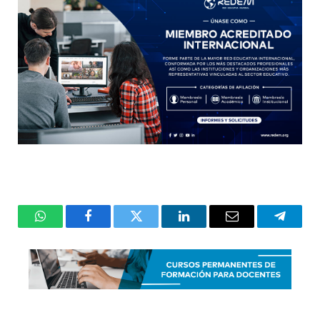
WhatsApp
Facebook
Twitter
LinkedIn
Email
Telegr