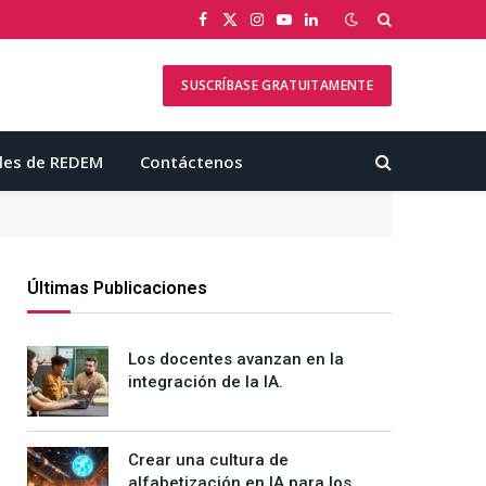
Facebook
X
Instagram
YouTube
LinkedIn
(Twitter)
SUSCRÍBASE GRATUITAMENTE
les de REDEM
Contáctenos
Últimas Publicaciones
Los docentes avanzan en la
integración de la IA.
Crear una cultura de
alfabetización en IA para los