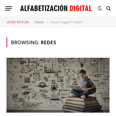
USTED ESTÁ EN:
Home
Posts Tagged "redes"
»
BROWSING:
REDES