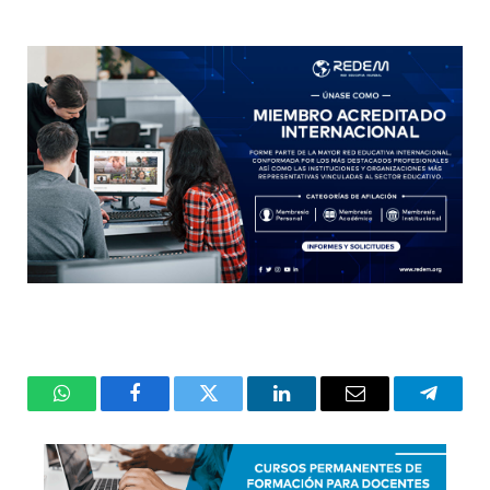
WhatsApp
Facebook
Twitter
LinkedIn
Email
Telegr