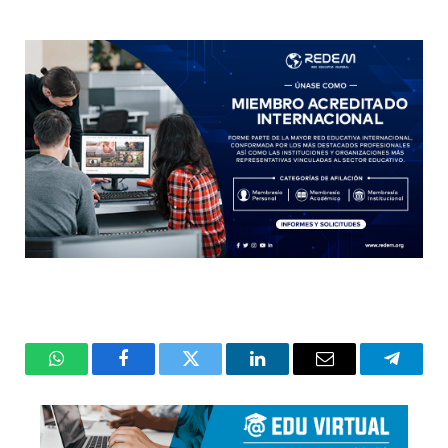
WhatsApp
Facebook
Twitter
LinkedIn
Email
Telegr