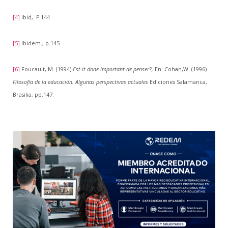
[4]
Ibid,. P.144
[5]
Ibidem., p.145
[6]
Foucault, M. (1994)
Est-it done important de penser?,
En: Cohan,W. (1996)
Filosofía de la educación. Algunas perspectivas actuales
Ediciones Salamanca,
Brasilia, pp.147.