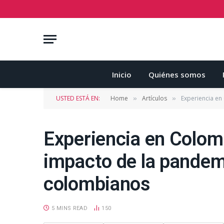
Inicio
Quiénes somos
USTED ESTÁ EN:
Home
Artículos
Experiencia en
»
»
Experiencia en Colomb
impacto de la pandemi
colombianos
5 MINS READ
150