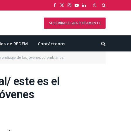
Facebook
X
Instagram
YouTube
LinkedIn
(Twitter)
SUSCRÍBASE GRATUITAMENTE
les de REDEM
Contáctenos
prendizaje de los jóvenes colombianos
l/ este es el
jóvenes