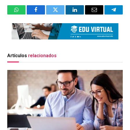
WhatsApp
Facebook
Twitter
LinkedIn
Email
Telegr
Artículos
relacionados