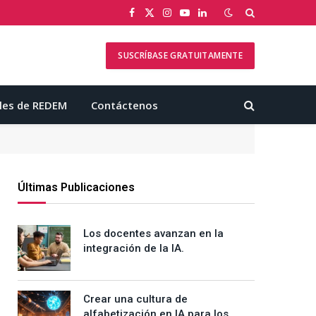
Facebook
X
Instagram
YouTube
LinkedIn
(Twitter)
SUSCRÍBASE GRATUITAMENTE
les de REDEM
Contáctenos
Últimas Publicaciones
Los docentes avanzan en la
integración de la IA.
Crear una cultura de
alfabetización en IA para los