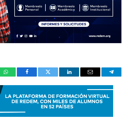
WhatsApp
Facebook
Twitter
LinkedIn
Email
Telegra