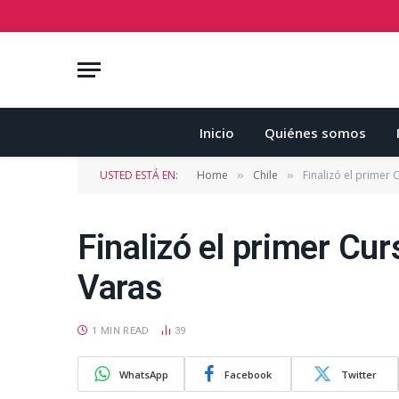
Inicio
Quiénes somos
USTED ESTÁ EN:
Home
Chile
Finalizó el primer 
»
»
Finalizó el primer Cur
Varas
1 MIN READ
39
WhatsApp
Facebook
Twitter