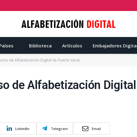
Países
Biblioteca
Artículos
Embajadores Digita
Curso de Alfabetización Digital de Puerto Varas
so de Alfabetización Digita
LinkedIn
Telegram
Email