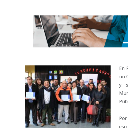
En 
un 
y s
Muni
Públ
Por
escu