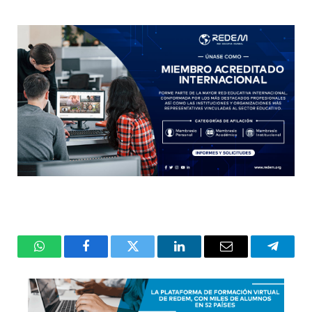
WhatsApp
Facebook
Twitter
LinkedIn
Email
Telegr